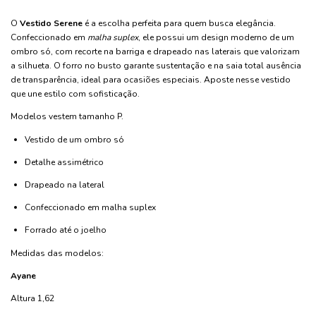
O
Vestido Serene
é a escolha perfeita para quem busca elegância.
Confeccionado em
malha suplex
, ele possui um design moderno de um
ombro só, com recorte na barriga e drapeado nas laterais que valorizam
a silhueta. O forro no busto garante sustentação e na saia total ausência
de transparência, ideal para ocasiões especiais. Aposte nesse vestido
que une estilo com sofisticação.
Modelos vestem tamanho P.
Vestido de um ombro só
Detalhe assimétrico
Drapeado na lateral
Confeccionado em malha suplex
Forrado até o joelho
Medidas das modelos:
Ayane
Altura 1,62