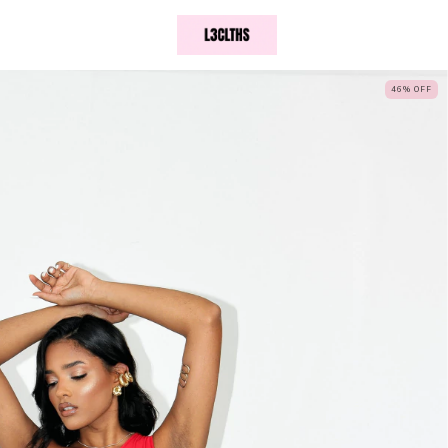
46
%
OFF