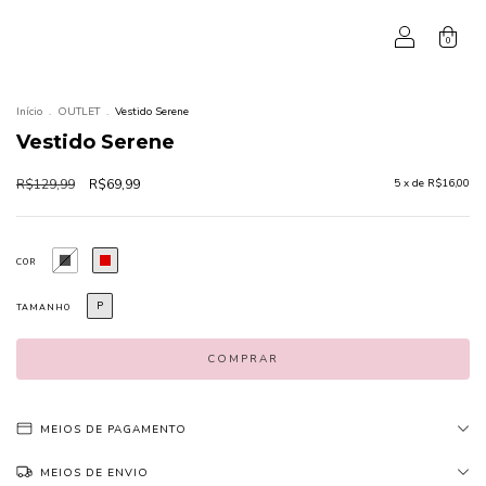
0
Início
.
OUTLET
.
Vestido Serene
Vestido Serene
R$129,99
R$69,99
5
x de
R$16,00
COR
P
TAMANHO
MEIOS DE PAGAMENTO
MEIOS DE ENVIO