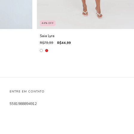
44
%
OFF
Saia Lyra
R$79,99
R$44,99
ENTRE EM CONTATO
5581988894912