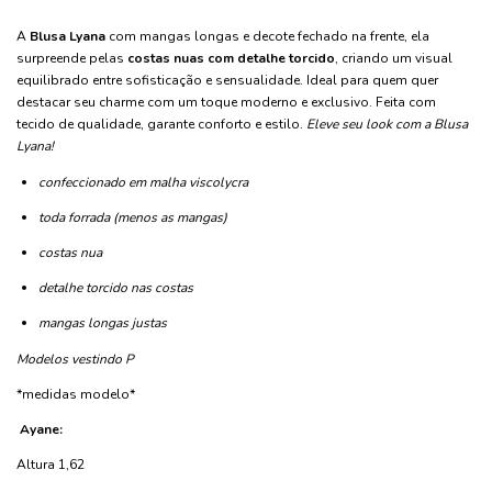
A
Blusa Lyana
com mangas longas e decote fechado na frente, ela
surpreende pelas
costas nuas com detalhe torcido
, criando um visual
equilibrado entre sofisticação e sensualidade. Ideal para quem quer
destacar seu charme com um toque moderno e exclusivo. Feita com
tecido de qualidade, garante conforto e estilo.
Eleve seu look com a Blusa
Lyana!
confeccionado em malha viscolycra
toda forrada (menos as mangas)
costas nua
detalhe torcido nas costas
mangas longas justas
Modelos vestindo P
*medidas modelo*
Ayane:
Altura 1,62