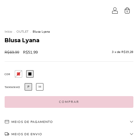
0
Início
.
OUTLET
.
Blusa Lyana
Blusa Lyana
R$69,99
R$51,99
3
x de
R$19,28
COR
P
M
TAMANHO
MEIOS DE PAGAMENTO
MEIOS DE ENVIO