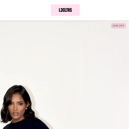
26
%
OFF