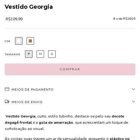
Vestido Georgia
R$109,99
8
x de
R$16,05
COR
P
M
G
TAMANHO
MEIOS DE PAGAMENTO
MEIOS DE ENVIO
Vestido Georgia,
curto, estilo tubinho, destaca-se pelo seu
decote
degagê frontal
e a
gola de amarração
, que acrescentam um toque de
sofisticação ao visual.
As costas nuas trazem um ar de sensualidade, enquanto o
elástico no