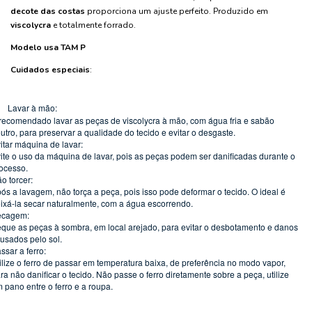
decote das costas
proporciona um ajuste perfeito. Produzido em
viscolycra
e totalmente forrado.
Modelo usa TAM P
Cuidados especiais
:
Lavar à mão:
recomendado lavar as peças de viscolycra à mão, com água fria e sabão
utro, para preservar a qualidade do tecido e evitar o desgaste.
itar máquina de lavar:
ite o uso da máquina de lavar, pois as peças podem ser danificadas durante o
ocesso.
o torcer:
ós a lavagem, não torça a peça, pois isso pode deformar o tecido. O ideal é
ixá-la secar naturalmente, com a água escorrendo.
ecagem:
que as peças à sombra, em local arejado, para evitar o desbotamento e danos
usados pelo sol.
ssar a ferro:
ilize o ferro de passar em temperatura baixa, de preferência no modo vapor,
ra não danificar o tecido. Não passe o ferro diretamente sobre a peça, utilize
 pano entre o ferro e a roupa.