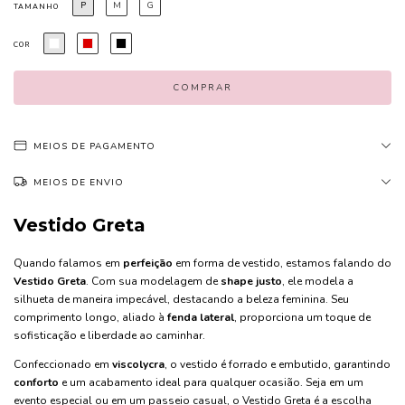
P
M
G
TAMANHO
COR
MEIOS DE PAGAMENTO
MEIOS DE ENVIO
Vestido Greta
Quando falamos em
perfeição
em forma de vestido, estamos falando do
Vestido Greta
. Com sua modelagem de
shape justo
, ele modela a
silhueta de maneira impecável, destacando a beleza feminina. Seu
comprimento longo, aliado à
fenda lateral
, proporciona um toque de
sofisticação e liberdade ao caminhar.
Confeccionado em
viscolycra
, o vestido é forrado e embutido, garantindo
conforto
e um acabamento ideal para qualquer ocasião. Seja em um
evento especial ou em um passeio casual, o Vestido Greta é a escolha