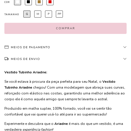
COR
G
M
P
PP
TAMANHO
MEIOS DE PAGAMENTO
MEIOS DE ENVIO
Vestido Tubinho Ariadne:
Se você estava à procura da peça perfeita para seu Natal, o
Vestido
Tubinho Ariadne
chegou! Com uma modelagem que abraça suas curvas,
reforçado com elástico nas costas, garantindo uma melhor aderência ao
corpo ele é como aquele amigo que sempre te levanta o astral.
Produzido em malha suplex, 100% forrado, você vai se sentir tão
confortável que vai querer usá-lo até para ir ao supermercado!
Experimente e descubra que o
Ariadne
é mais do que um vestido, é uma
verdadeira
experiência fashion
!