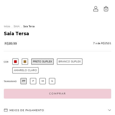
0
Início
.
SAIA
.
Saia Tersa
Saia Tersa
R$89,99
7
x de
R$15,01
PRETO SUPLEX
BRANCO SUPLEX
COR
AMARELO CLARO
PP
P
M
G
TAMANHO
MEIOS DE PAGAMENTO