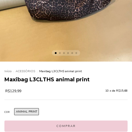
Início
.
ACESSÓRIOS
.
Maxibag L3CLTHS animal print
Maxibag L3CLTHS animal print
R$129,99
10
x de
R$15,68
ANIMAL PRINT
COR