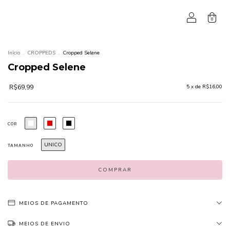
0
Início
.
CROPPEDS
.
Cropped Selene
Cropped Selene
R$69,99
5
x de
R$16,00
COR
UNICO
TAMANHO
MEIOS DE PAGAMENTO
MEIOS DE ENVIO