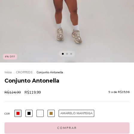
4
%
OFF
Início
.
CROPPEDS
.
Conjunto Antonella
Conjunto Antonella
R$124,99
R$119,99
9
x de
R$15,96
AMARELO MANTEIGA
COR