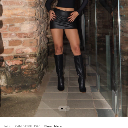
Início
.
CAMISAS/BLUSAS
.
Blusa Helena