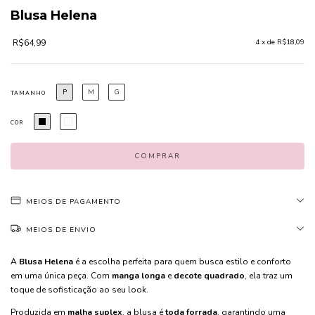
Blusa Helena
R$64,99
4
x de
R$18,09
P
M
G
TAMANHO
COR
MEIOS DE PAGAMENTO
MEIOS DE ENVIO
A
Blusa Helena
é a escolha perfeita para quem busca estilo e conforto
em uma única peça. Com
manga longa
e
decote quadrado
, ela traz um
toque de sofisticação ao seu look.
Produzida em
malha suplex
, a blusa é
toda forrada
, garantindo uma